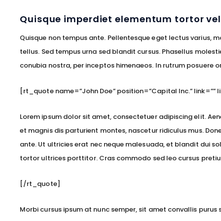
Quisque imperdiet elementum tortor vel
Quisque non tempus ante. Pellentesque eget lectus varius, mol
tellus. Sed tempus urna sed blandit cursus. Phasellus molest
conubia nostra, per inceptos himenaeos. In rutrum posuere orci
[rt_quote name=”John Doe” position=”Capital Inc.” link=”” li
Lorem ipsum dolor sit amet, consectetuer adipiscing elit. 
et magnis dis parturient montes, nascetur ridiculus mus. Done
ante. Ut ultricies erat nec neque malesuada, et blandit dui s
tortor ultrices porttitor. Cras commodo sed leo cursus preti
[/rt_quote]
Morbi cursus ipsum at nunc semper, sit amet convallis purus 