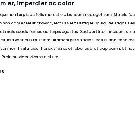
am et, imperdiet ac dolor
ue non turpis ac felis molestie bibendum nec eget sem. Mauris feu
n non consectetur gravida, lectus velit tristique ligula, vel sagittis es
 et malesuada fames ac turpis egestas. Sed porttitor tincidunt urna,
icitudin vestibulum. Etiam ullamcorper sodales lectus, non condime
msan non. In ultricies rhoncus nunc, et lobortis erat dapibus in. Ut n
roin pulvinar viverra dictum.
us