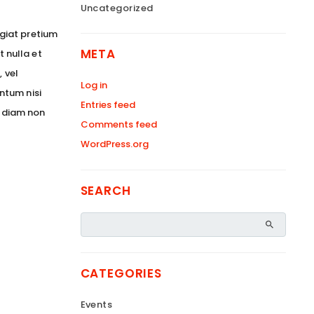
Uncategorized
giat pretium
META
t nulla et
 vel
Log in
ntum nisi
Entries feed
ec diam non
Comments feed
WordPress.org
SEARCH
CATEGORIES
Events