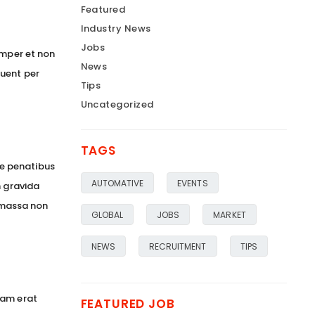
Featured
Industry News
Jobs
emper et non
News
quent per
Tips
Uncategorized
TAGS
ue penatibus
AUTOMATIVE
EVENTS
n gravida
t massa non
GLOBAL
JOBS
MARKET
NEWS
RECRUITMENT
TIPS
lam erat
FEATURED JOB