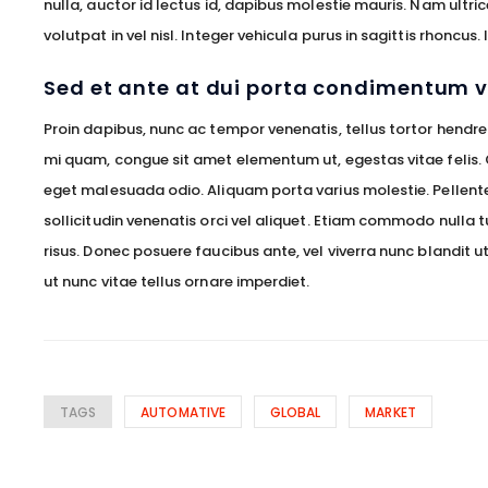
nulla, auctor id lectus id, dapibus molestie mauris. Nam ult
volutpat in vel nisl. Integer vehicula purus in sagittis rhoncus
Sed et ante at dui porta condimentum v
Proin dapibus, nunc ac tempor venenatis, tellus tortor hendre
mi quam, congue sit amet elementum ut, egestas vitae felis.
eget malesuada odio. Aliquam porta varius molestie. Pellentes
sollicitudin venenatis orci vel aliquet. Etiam commodo nulla 
risus. Donec posuere faucibus ante, vel viverra nunc blandit 
ut nunc vitae tellus ornare imperdiet.
TAGS
AUTOMATIVE
GLOBAL
MARKET