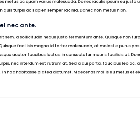
rices metus ac quam varius malesuada. Donec iaculis ipsum eu justo 
. In quis turpis ac sapien semper lacinia. Donec non metus nibh.
el nec ante.
rit sem, a sollicitudin neque justo fermentum ante. Quisque non tur
 Quisque facilisis magna id tortor malesuada, at molestie purus po
que auctor faucibus lectus, in consectetur mauris facilisis at. Do
turpis, nec interdum est rutrum at. Sed a dui porta, faucibus leo ac
ut. In hac habitasse platea dictumst. Maecenas mollis eu metus et e