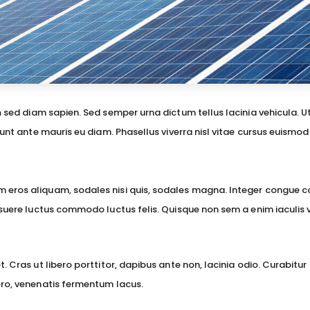
n
sed diam sapien. Sed semper urna dictum tellus lacinia vehicula. U
dunt ante mauris eu diam. Phasellus viverra nisl vitae cursus euismod
 eros aliquam, sodales nisi quis, sodales magna. Integer congue co
osuere luctus commodo luctus felis. Quisque non sem a enim iaculis 
 Cras ut libero porttitor, dapibus ante non, lacinia odio. Curabitur 
ero, venenatis fermentum lacus.