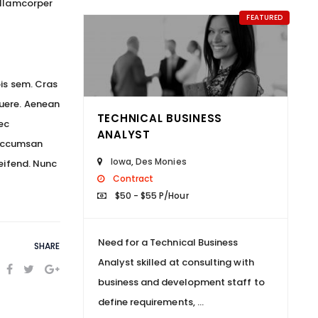
ullamcorper
FEATURED
pis sem. Cras
suere. Aenean
TECHNICAL BUSINESS
nec
ANALYST
, accumsan
Iowa
,
Des Monies
leifend. Nunc
Contract
$50 - $55 P/Hour
Need for a Technical Business
SHARE
Analyst skilled at consulting with
business and development staff to
define requirements, ...