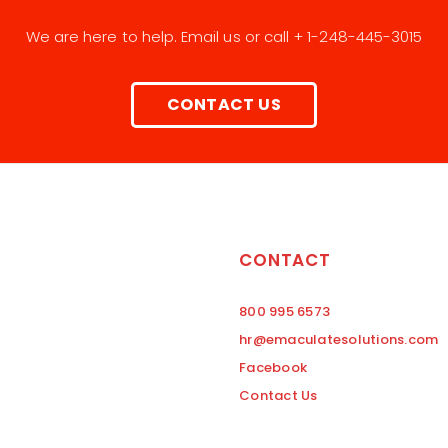
We are here to help. Email us or call + 1-248-445-3015
CONTACT US
CONTACT
800 995 6573
hr@emaculatesolutions.com
Facebook
Contact Us