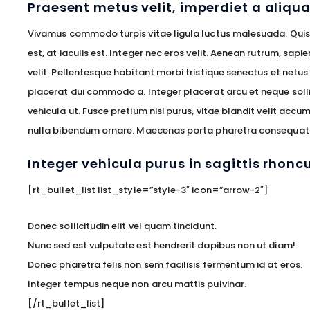
Praesent metus velit, imperdiet a aliqu
Vivamus commodo turpis vitae ligula luctus malesuada. Quisq
est, at iaculis est. Integer nec eros velit. Aenean rutrum, sapie
velit. Pellentesque habitant morbi tristique senectus et netus
placerat dui commodo a. Integer placerat arcu et neque soll
vehicula ut. Fusce pretium nisi purus, vitae blandit velit accu
nulla bibendum ornare. Maecenas porta pharetra consequat. P
Integer vehicula purus in sagittis rhonc
[rt_bullet_list list_style=”style-3″ icon=”arrow-2″]
Donec sollicitudin elit vel quam tincidunt.
Nunc sed est vulputate est hendrerit dapibus non ut diam!
Donec pharetra felis non sem facilisis fermentum id at eros.
Integer tempus neque non arcu mattis pulvinar.
[/rt_bullet_list]