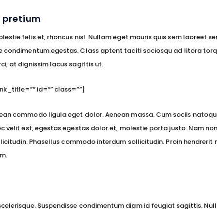
 pretium
estie felis et, rhoncus nisl. Nullam eget mauris quis sem laoreet s
ie condimentum egestas. Class aptent taciti sociosqu ad litora tor
, at dignissim lacus sagittis ut.
nk_title=”” id=”” class=””]
Aenean commodo ligula eget dolor. Aenean massa. Cum sociis natoq
c velit est, egestas egestas dolor et, molestie porta justo. Nam no
ollicitudin. Phasellus commodo interdum sollicitudin. Proin hendreri
um.
scelerisque. Suspendisse condimentum diam id feugiat sagittis. Nul