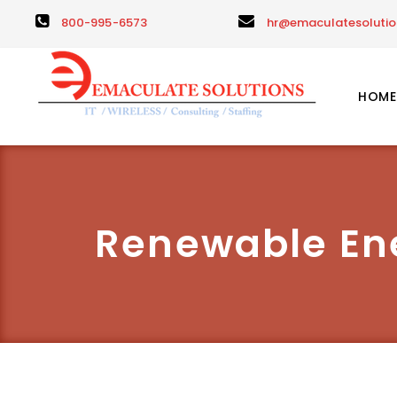
800-995-6573
hr@emaculatesoluti
HOME
Renewable Ene